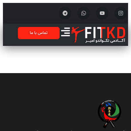
تماس با ما
زومبا