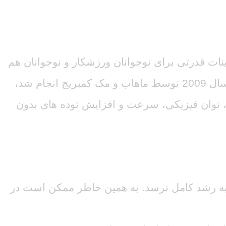
نات قدرتی برای نوجوانان ورزشکار و نوجوانان هم
از نظر رشد جسمی و هم از نظر رشد عاطفی می تواند بسیار مهم باشد. به عنوان مثال تحقیقاتی که در سال 2009 توسط ماهاب و مک کمبریج انجام شد،
، توان فیزیکی، سرعت و افزایش توده های بدون
 استخوان های آنان تا سن 14 یا حتی 22 سالگی ممکن است به رشد کامل نرسد. به همین خاطر ممکن است در