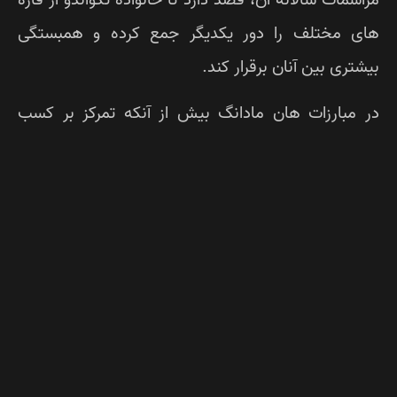
ی مختلف را دور یکدیگر جمع کرده و همبستگی
شتری بین آنان برقرار کند.
 مبارزات هان مادانگ بیش از آنکه تمرکز بر کسب
یجه باشد، بر افزایش تعاملات فرهنگی و قومی است تا
ینه ای برای اتحاد و دوستی بین المللی باشد.
ش هان مادانگ به بخش های مختلفی تقسیم می
د که از جمله آن ها می توانیم به “هوشین سول” یا
نیک های دفاع شخصی (بدون سلاح یا با سلاح)،
یوک پا” یا شکستن اجسام سخت (در رشته های
تلف سرعتی، قدرتی، رکوردی و غیره) و البته پومسه
ومسه های استاندارد، ابداعی و ایروبیک) اشاره کرد.